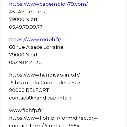
https://www.capemploi-79.com/
451 Av. de paris
79000 Niort
05.49.79.99.77
https://www.mdph.fr/
68 rue Alsace Lorraine
79000 Niort
05.49.04.41.30
https://www.handicap-info.fr/
15 bis rue du Comte de la Suze
90000 BELFORT
contact@handicap-info.fr
www.fiphfp.fr
https://www.fiphfp.fr/form/directory-
contact-form/?contact=3954